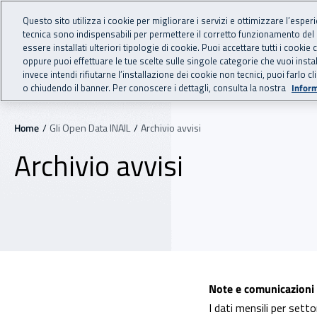
Vai al menu principale
Vai al contenuto principale
Questo sito utilizza i cookie per migliorare i servizi e ottimizzare l’esper
OPENDATA
tecnica sono indispensabili per permettere il corretto funzionamento del
INAIL - Istituto Nazionale
essere installati ulteriori tipologie di cookie. Puoi accettare tutti i cook
oppure puoi effettuare le tue scelte sulle singole categorie che vuoi ins
Navigazione principale
invece intendi rifiutarne l’installazione dei cookie non tecnici, puoi farl
Gli Open Data INAIL
Data
o chiudendo il banner. Per conoscere i dettagli, consulta la nostra
Inform
Navigazione - Ti trovi in:
Home
Gli Open Data INAIL
Archivio avvisi
Archivio avvisi
Elenco avvisi
Note e comunicazioni
I dati mensili per sett