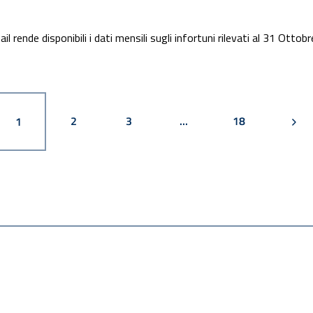
l rende disponibili i dati mensili sugli infortuni rilevati al 31 Otto
PAGINA
PAGINA
PAGINA
PAGI
PAGINA
2
3
...
18
1