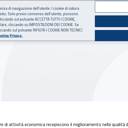
ienza di navigazione dell’utente. I cookie di natura
 sito. Solo previo consenso dell’utente, possono
 per l'Assicurazione contro 
ie cliccando sul pulsante ACCETTA TUTTI I COOKIE,
tallare, cliccando su IMPOSTAZIONI DEI COOKIE. Se
o cliccando sul pulsante RIFIUTA I COOKIE NON TECNICI
set
Tabelle
Casi d
ativa Privacy.
ore di attività economica recepiscono il miglioramento nella qualità 