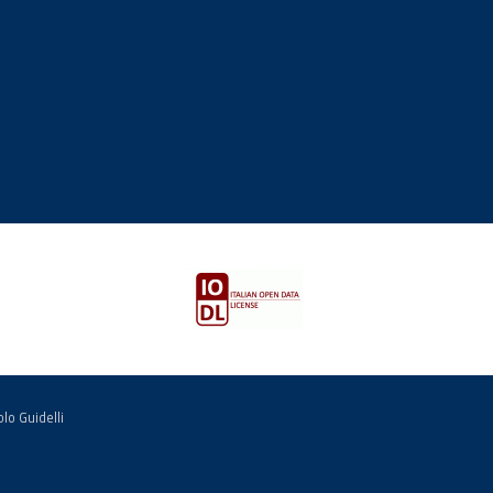
 finestra
va finestra
Italian Open Data License v2.0 apre una nu
lo Guidelli