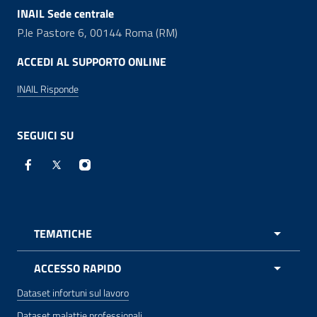
INAIL Sede centrale
P.le Pastore 6, 00144 Roma (RM)
ACCEDI AL SUPPORTO ONLINE
INAIL Risponde
SEGUICI SU
Facebook - Sito esterno - apre una nuova finestra
X - Sito esterno - apre una nuova finestra
Instagram - Sito esterno - apre una nuova 
TEMATICHE
APRI 
ACCESSO RAPIDO
Dataset infortuni sul lavoro
Dataset malattie professionali