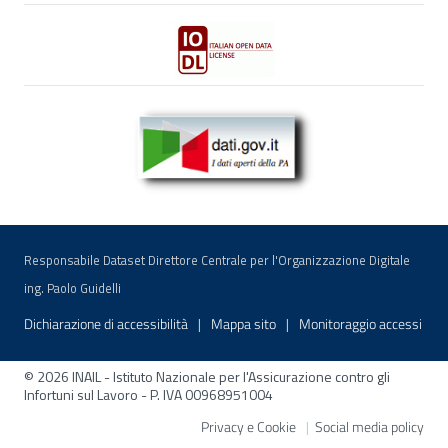
Italian Open Data License v2.0 apre una nuova fi
dati.gov.it - I dati aperti della pubblica amministrazion
Responsabile Dataset Direttore Centrale per l'Organizzazione Digitale
ing. Paolo Guidelli
Menu di servizio
Dichiarazione di accessibilità
Mappa sito
Monitoraggio accessi
© 2026 INAIL - Istituto Nazionale per l'Assicurazione contro gli
Infortuni sul Lavoro - P. IVA 00968951004
Privacy e Cookie
Social media policy