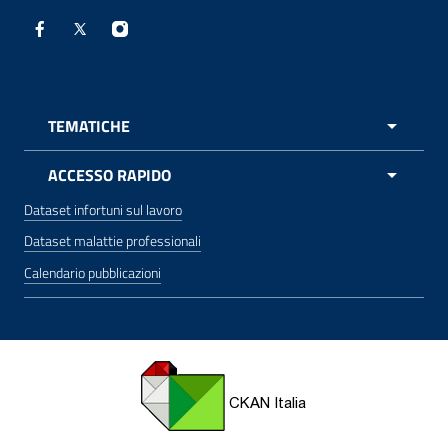
Facebook - Sito esterno - apre una nuova finestra
X - Sito esterno - apre una nuova finestra
Instagram - Sito esterno - apre una nuova 
TEMATICHE
APRI 
ACCESSO RAPIDO
Dataset infortuni sul lavoro
Dataset malattie professionali
Calendario pubblicazioni
CKAN for Italian Open Data apre una nuova finestra