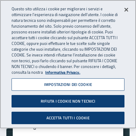
Vai al menu principale
Vai al contenuto principale
Questo sito utilizza i cookie per migliorare i servizi e
Apri cerca
Apr
OPENDATA
INAIL - Istituto Nazionale per 
ottimizzare l’esperienza di navigazione dell’utente. I cookie di
natura tecnica sono indispensabili per permettere il corretto
funzionamento del sito. Solo previo consenso dell’utente,
Navigazione principale
possono essere installati ulteriori tipologie di cookie. Puoi
Notizie in evidenza
accettare tutti i cookie cliccando sul pulsante ACCETTA TUTTI I
COOKIE, oppure puoi effettuare le tue scelte sulle singole
categorie che vuoi installare, cliccando su IMPOSTAZIONI DEI
In evidenza
COOKIE. Se invece intendi rifiutarne l’installazione dei cookie
non tecnici, puoi farlo cliccando sul pulsante RIFIUTA I COOKIE
NON TECNICI o chiudendo il banner. Per conoscere i dettagli,
Note e comunicazioni
consulta la nostra
Informativa Privacy.
I dati mensili per settore di attività
economica recepiscono il miglioramento
IMPOSTAZIONI DEI COOKIE
nella qualità dell'informazione del codice
Istat Ateco attribuito alle ditte. Da
RIFIUTA I COOKIE NON TECNICI
gennaio 2026 è recepita la nuova
suddivisione delle province della
ACCETTA TUTTI I COOKIE
Sardegna.