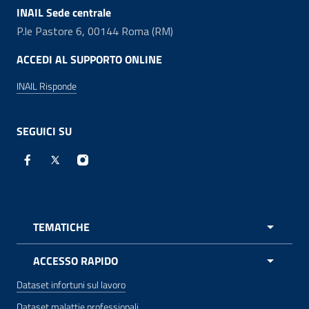
INAIL Sede centrale
P.le Pastore 6, 00144 Roma (RM)
ACCEDI AL SUPPORTO ONLINE
INAIL Risponde
SEGUICI SU
Facebook - Sito esterno - apre una nuova finestra
X - Sito esterno - apre una nuova finestra
Instagram - Sito esterno - apre una nuova 
TEMATICHE
APRI 
ACCESSO RAPIDO
Dataset infortuni sul lavoro
Dataset malattie professionali