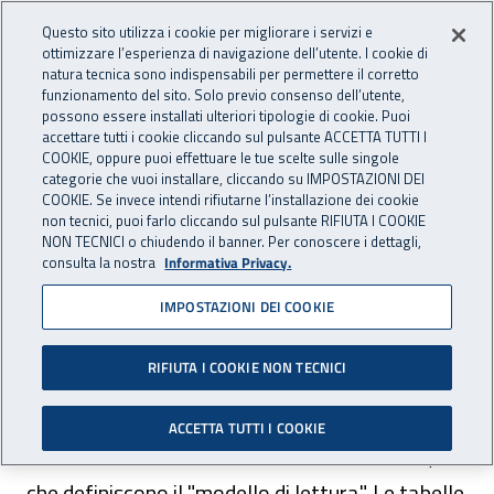
Vai al menu principale
Vai al contenuto principale
Questo sito utilizza i cookie per migliorare i servizi e
Apri cerca
Apr
OPENDATA
INAIL - Istituto Nazionale per 
ottimizzare l’esperienza di navigazione dell’utente. I cookie di
natura tecnica sono indispensabili per permettere il corretto
funzionamento del sito. Solo previo consenso dell’utente,
Navigazione principale
possono essere installati ulteriori tipologie di cookie. Puoi
Navigazione - Ti trovi in:
accettare tutti i cookie cliccando sul pulsante ACCETTA TUTTI I
Home
Tabelle
Tabelle infortuni sul lavoro con cadenza
COOKIE, oppure puoi effettuare le tue scelte sulle singole
semestrale
categorie che vuoi installare, cliccando su IMPOSTAZIONI DEI
COOKIE. Se invece intendi rifiutarne l’installazione dei cookie
Tabelle infortuni sul lavoro
non tecnici, puoi farlo cliccando sul pulsante RIFIUTA I COOKIE
NON TECNICI o chiudendo il banner. Per conoscere i dettagli,
con cadenza semestrale
consulta la nostra
Informativa Privacy.
IMPOSTAZIONI DEI COOKIE
RIFIUTA I COOKIE NON TECNICI
A corredo dei dati elementari pubblicati con
ACCETTA TUTTI I COOKIE
cadenza semestrale sono fornite 58 tabelle,
che definiscono il "modello di lettura". Le tabelle