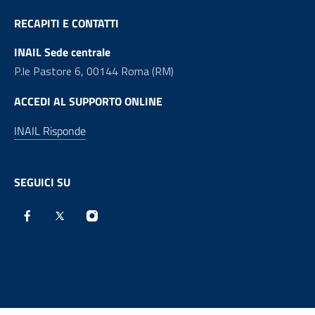
RECAPITI E CONTATTI
INAIL Sede centrale
P.le Pastore 6, 00144 Roma (RM)
ACCEDI AL SUPPORTO ONLINE
INAIL Risponde
SEGUICI SU
Facebook - Sito esterno - apre una nuova finestra
X - Sito esterno - apre una nuova finestra
Instagram - Sito esterno - apre una nuova