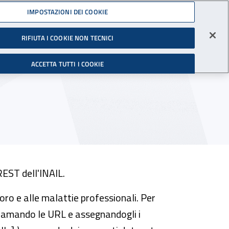
IMPOSTAZIONI DEI COOKIE
Facebook - Sito esterno - apre una n
X - Sito esterno - apre una nuo
Instagram - Sito esterno
Youtube - Sito est
TikTok - Sit
Sprea
gli Infortuni sul Lavoro
Avvia r
RIFIUTA I COOKIE NON TECNICI
'uso
Assistenza e supporto
ACCETTA TUTTI I COOKIE
REST dell'INAIL.
voro e alle malattie professionali. Per
iamando le URL e assegnandogli i