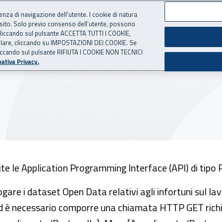
ienza di navigazione dell’utente. I cookie di natura
 sito. Solo previo consenso dell’utente, possono
 per l'Assicurazione contro 
ie cliccando sul pulsante ACCETTA TUTTI I COOKIE,
tallare, cliccando su IMPOSTAZIONI DEI COOKIE. Se
o cliccando sul pulsante RIFIUTA I COOKIE NON TECNICI
set
Tabelle
Casi d
ativa Privacy.
ite le Application Programming Interface (API) di tipo 
ogare i dataset Open Data relativi agli infortuni sul la
d è necessario comporre una chiamata HTTP GET rich