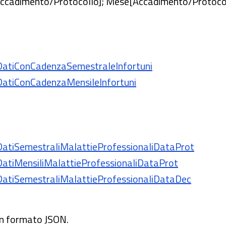
[Accadimento/Protocollo]; Mese[Accadimento/Protocoll
a/DatiConCadenzaSemestraleInfortuni
a/DatiConCadenzaMensileInfortuni
a/DatiSemestraliMalattieProfessionaliDataProt
a/DatiMensiliMalattieProfessionaliDataProt
a/DatiSemestraliMalattieProfessionaliDataDec
 in formato JSON.