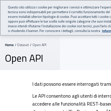
Vai al menu principale
Vai al contenuto principale
Questo sito utilizza i cookie per migliorare i servizi e ottimizzare l’esper
OPENDATA
tecnica sono indispensabili per permettere il corretto funzionamento del
INAIL - Istituto Nazionale
essere installati ulteriori tipologie di cookie. Puoi accettare tutti i cook
oppure puoi effettuare le tue scelte sulle singole categorie che vuoi ins
Navigazione principale
invece intendi rifiutarne l’installazione dei cookie non tecnici, puoi farl
Gli Open Data INAIL
Data
o chiudendo il banner. Per conoscere i dettagli, consulta la nostra
Inform
Navigazione - Ti trovi in:
Home
Dataset
Open API
Open API
I dati possono essere interrogati tram
Le API consentono agli utenti di interr
accedere alle funzionalità REST-base