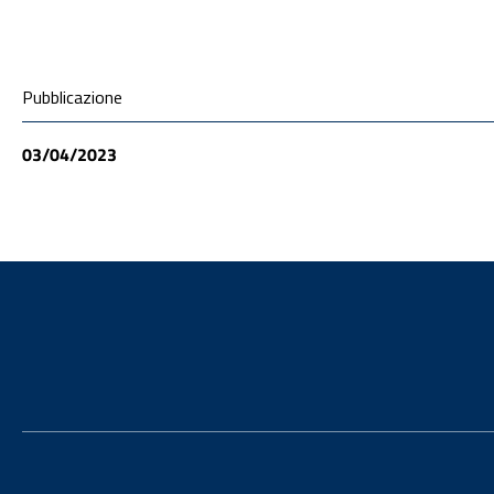
Condivisione social
Pubblicazione
03/04/2023
Footer