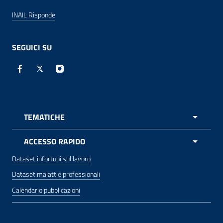
INAIL Risponde
SEGUICI SU
Facebook - Sito esterno - apre una nuova finestra
X - Sito esterno - apre una nuova finestra
Instagram - Sito esterno - apre una nuova 
TEMATICHE
APRI 
ACCESSO RAPIDO
Dataset infortuni sul lavoro
Dataset malattie professionali
Calendario pubblicazioni