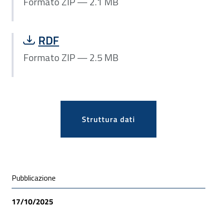
Formato ZIP — 2.1 MB
Scarica file Formato ZIP — 2.5 MB:
RDF
Formato ZIP — 2.5 MB
Apri
Struttura dati
Condivisione social
Pubblicazione
17/10/2025