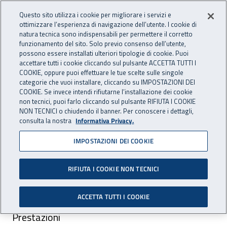
Vai al menu principale
Vai al contenuto principale
Questo sito utilizza i cookie per migliorare i servizi e
Apri cerca
Apr
OPENDATA
INAIL - Istituto Nazionale per 
ottimizzare l’esperienza di navigazione dell’utente. I cookie di
natura tecnica sono indispensabili per permettere il corretto
funzionamento del sito. Solo previo consenso dell’utente,
Navigazione principale
possono essere installati ulteriori tipologie di cookie. Puoi
Navigazione - Ti trovi in:
accettare tutti i cookie cliccando sul pulsante ACCETTA TUTTI I
Home
Dataset
Infortuni sul lavoro
COOKIE, oppure puoi effettuare le tue scelte sulle singole
Dati con cadenza semestrale
Calabria
categorie che vuoi installare, cliccando su IMPOSTAZIONI DEI
COOKIE. Se invece intendi rifiutarne l’installazione dei cookie
Dati con cadenza semestrale
non tecnici, puoi farlo cliccando sul pulsante RIFIUTA I COOKIE
NON TECNICI o chiudendo il banner. Per conoscere i dettagli,
infortuni Calabria
consulta la nostra
Informativa Privacy.
IMPOSTAZIONI DEI COOKIE
RIFIUTA I COOKIE NON TECNICI
ACCETTA TUTTI I COOKIE
Area pubblicazione:
Prestazioni