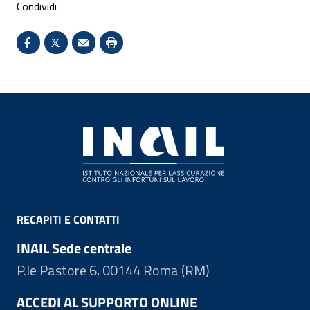
Condividi
Condividi su Facebook - Sito esterno - Apertura in 
X - Sito esterno - Apertura in nuova finestra
Invio Mail: apre il programma di posta el
Stampa pagina: scelta meno ecologic
Footer
RECAPITI E CONTATTI
INAIL Sede centrale
P.le Pastore 6, 00144 Roma (RM)
ACCEDI AL SUPPORTO ONLINE