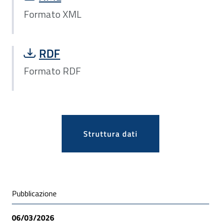
Formato XML
Scarica file Formato RDF:
RDF
Formato RDF
Apri
Struttura dati
Condivisione social
Pubblicazione
06/03/2026