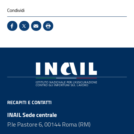
Condividi
Condividi su Facebook - Sito esterno - Apertura in 
X - Sito esterno - Apertura in nuova finestra
Invio Mail: apre il programma di posta el
Stampa pagina: scelta meno ecologic
Footer
RECAPITI E CONTATTI
INAIL Sede centrale
P.le Pastore 6, 00144 Roma (RM)