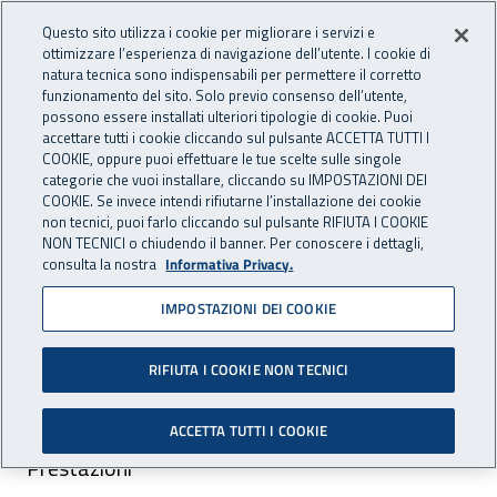
Vai al menu principale
Vai al contenuto principale
Questo sito utilizza i cookie per migliorare i servizi e
Apri cerca
Apr
OPENDATA
INAIL - Istituto Nazionale per 
ottimizzare l’esperienza di navigazione dell’utente. I cookie di
natura tecnica sono indispensabili per permettere il corretto
funzionamento del sito. Solo previo consenso dell’utente,
Navigazione principale
possono essere installati ulteriori tipologie di cookie. Puoi
Navigazione - Ti trovi in:
accettare tutti i cookie cliccando sul pulsante ACCETTA TUTTI I
Home
Dataset
Malattie Professionali
Tipologiche
Province
COOKIE, oppure puoi effettuare le tue scelte sulle singole
italiane – dati mensili
categorie che vuoi installare, cliccando su IMPOSTAZIONI DEI
COOKIE. Se invece intendi rifiutarne l’installazione dei cookie
Province italiane – dati
non tecnici, puoi farlo cliccando sul pulsante RIFIUTA I COOKIE
NON TECNICI o chiudendo il banner. Per conoscere i dettagli,
mensili
consulta la nostra
Informativa Privacy.
IMPOSTAZIONI DEI COOKIE
RIFIUTA I COOKIE NON TECNICI
Area pubblicazione:
ACCETTA TUTTI I COOKIE
Prestazioni