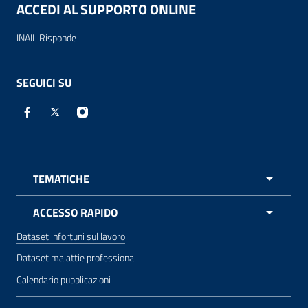
ACCEDI AL SUPPORTO ONLINE
INAIL Risponde
SEGUICI SU
Facebook - Sito esterno - apre una nuova finestra
X - Sito esterno - apre una nuova finestra
Instagram - Sito esterno - apre una nuova 
TEMATICHE
APRI 
ACCESSO RAPIDO
Dataset infortuni sul lavoro
Dataset malattie professionali
Calendario pubblicazioni