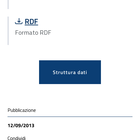
Scarica file Formato RDF:
RDF
Formato RDF
Apri
Struttura dati
Condivisione social
Pubblicazione
12/09/2013
Condividi