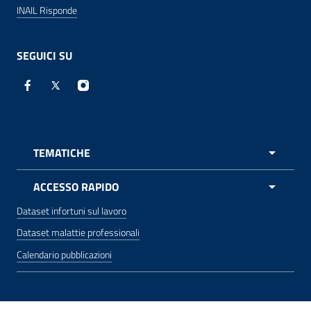
INAIL Risponde
SEGUICI SU
Facebook - Sito esterno - apre una nuova finestra
X - Sito esterno - apre una nuova finestra
Instagram - Sito esterno - apre una nuova 
TEMATICHE
APRI 
ACCESSO RAPIDO
Dataset infortuni sul lavoro
Dataset malattie professionali
Calendario pubblicazioni