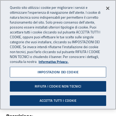
Vai al menu principale
Vai al contenuto principale
Questo sito utilizza i cookie per migliorare i servizi e
Apri cerca
Apr
OPENDATA
INAIL - Istituto Nazionale per 
ottimizzare l’esperienza di navigazione dell’utente. I cookie di
natura tecnica sono indispensabili per permettere il corretto
funzionamento del sito. Solo previo consenso dell’utente,
Navigazione principale
possono essere installati ulteriori tipologie di cookie. Puoi
Navigazione - Ti trovi in:
accettare tutti i cookie cliccando sul pulsante ACCETTA TUTTI I
Home
Dataset
Malattie Professionali
Tipologiche
COOKIE, oppure puoi effettuare le tue scelte sulle singole
Nazioni/Continenti
categorie che vuoi installare, cliccando su IMPOSTAZIONI DEI
COOKIE. Se invece intendi rifiutarne l’installazione dei cookie
Nazioni/Continenti
non tecnici, puoi farlo cliccando sul pulsante RIFIUTA I COOKIE
NON TECNICI o chiudendo il banner. Per conoscere i dettagli,
consulta la nostra
Informativa Privacy.
IMPOSTAZIONI DEI COOKIE
RIFIUTA I COOKIE NON TECNICI
Area pubblicazione:
Prestazioni
ACCETTA TUTTI I COOKIE