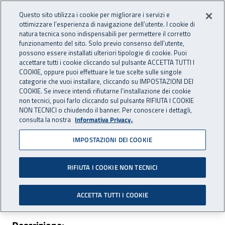
Vai al menu principale
Vai al contenuto principale
Questo sito utilizza i cookie per migliorare i servizi e
Apri cerca
Apr
OPENDATA
INAIL - Istituto Nazionale per 
ottimizzare l’esperienza di navigazione dell’utente. I cookie di
natura tecnica sono indispensabili per permettere il corretto
funzionamento del sito. Solo previo consenso dell’utente,
Navigazione principale
possono essere installati ulteriori tipologie di cookie. Puoi
Navigazione - Ti trovi in:
accettare tutti i cookie cliccando sul pulsante ACCETTA TUTTI I
Home
Dataset
Malattie Professionali
Tipologiche
Malattia
COOKIE, oppure puoi effettuare le tue scelte sulle singole
asbesto correlata
categorie che vuoi installare, cliccando su IMPOSTAZIONI DEI
COOKIE. Se invece intendi rifiutarne l’installazione dei cookie
Malattia asbesto correlata
non tecnici, puoi farlo cliccando sul pulsante RIFIUTA I COOKIE
NON TECNICI o chiudendo il banner. Per conoscere i dettagli,
consulta la nostra
Informativa Privacy.
IMPOSTAZIONI DEI COOKIE
RIFIUTA I COOKIE NON TECNICI
Area pubblicazione:
Prestazioni
ACCETTA TUTTI I COOKIE