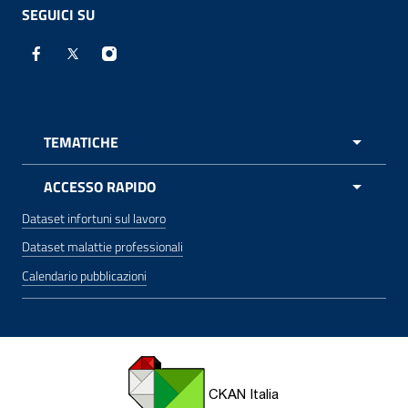
SEGUICI SU
Facebook - Sito esterno - apre una nuova finestra
X - Sito esterno - apre una nuova finestra
Instagram - Sito esterno - apre una nuova 
TEMATICHE
APRI 
ACCESSO RAPIDO
Dataset infortuni sul lavoro
Dataset malattie professionali
Calendario pubblicazioni
CKAN for Italian Open Data apre una nuova finestra