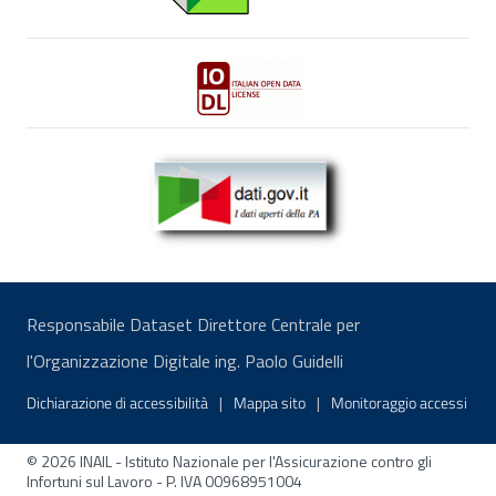
Italian Open Data License v2.0 apre una nuova fi
dati.gov.it - I dati aperti della pubblica amministrazion
Responsabile Dataset Direttore Centrale per
l'Organizzazione Digitale ing. Paolo Guidelli
Menu di servizio
Dichiarazione di accessibilità
Mappa sito
Monitoraggio accessi
© 2026 INAIL - Istituto Nazionale per l'Assicurazione contro gli
Infortuni sul Lavoro - P. IVA 00968951004