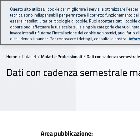
Vai al menu principale
Vai al contenuto principale
Questo sito utilizza i cookie per migliorare i servizi e ottimizzare l’esper
OPENDATA
tecnica sono indispensabili per permettere il corretto funzionamento del
INAIL - Istituto Nazionale
essere installati ulteriori tipologie di cookie. Puoi accettare tutti i cook
oppure puoi effettuare le tue scelte sulle singole categorie che vuoi ins
Navigazione principale
invece intendi rifiutarne l’installazione dei cookie non tecnici, puoi farl
Gli Open Data INAIL
Data
o chiudendo il banner. Per conoscere i dettagli, consulta la nostra
Inform
Navigazione - Ti trovi in:
Home
Dataset
Malattie Professionali
Dati con cadenza semestrale
Dati con cadenza semestrale ma
Area pubblicazione: