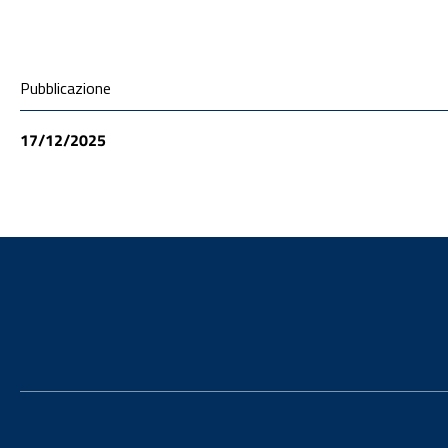
Condivisione social
Pubblicazione
17/12/2025
Footer