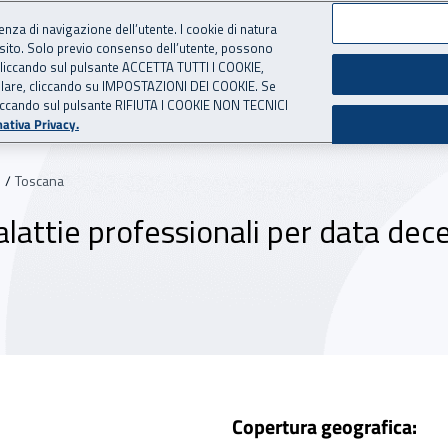
ienza di navigazione dell’utente. I cookie di natura
 sito. Solo previo consenso dell’utente, possono
 per l'Assicurazione contro 
ie cliccando sul pulsante ACCETTA TUTTI I COOKIE,
tallare, cliccando su IMPOSTAZIONI DEI COOKIE. Se
o cliccando sul pulsante RIFIUTA I COOKIE NON TECNICI
set
Tabelle
Casi d
ativa Privacy.
Toscana
lattie professionali per data dec
Copertura geografica: