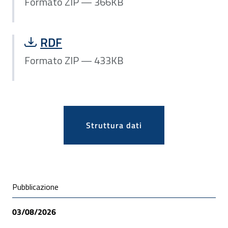
Formato ZIP — 366KB
Scarica file Formato ZIP — 433KB:
RDF
Formato ZIP — 433KB
Apri
Struttura dati
Condivisione social
Pubblicazione
03/08/2026