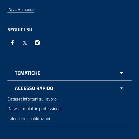
INAIL Risponde
SEGUICI SU
Facebook - Sito esterno - apre una nuova finestra
X - Sito esterno - apre una nuova finestra
Instagram - Sito esterno - apre una nuova 
TEMATICHE
APRI 
ACCESSO RAPIDO
Dataset infortuni sul lavoro
Dataset malattie professionali
Calendario pubblicazioni