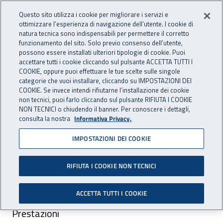
Vai al menu principale
Vai al contenuto principale
Questo sito utilizza i cookie per migliorare i servizi e
Apri cerca
Apr
OPENDATA
INAIL - Istituto Nazionale per 
ottimizzare l’esperienza di navigazione dell’utente. I cookie di
natura tecnica sono indispensabili per permettere il corretto
funzionamento del sito. Solo previo consenso dell’utente,
Navigazione principale
possono essere installati ulteriori tipologie di cookie. Puoi
Navigazione - Ti trovi in:
accettare tutti i cookie cliccando sul pulsante ACCETTA TUTTI I
Home
Dataset
Infortuni sul lavoro
Dati con cadenza mensile
COOKIE, oppure puoi effettuare le tue scelte sulle singole
Umbria
categorie che vuoi installare, cliccando su IMPOSTAZIONI DEI
COOKIE. Se invece intendi rifiutarne l’installazione dei cookie
Dati con cadenza mensile
non tecnici, puoi farlo cliccando sul pulsante RIFIUTA I COOKIE
NON TECNICI o chiudendo il banner. Per conoscere i dettagli,
infortuni Umbria
consulta la nostra
Informativa Privacy.
IMPOSTAZIONI DEI COOKIE
RIFIUTA I COOKIE NON TECNICI
ACCETTA TUTTI I COOKIE
Area pubblicazione:
Prestazioni