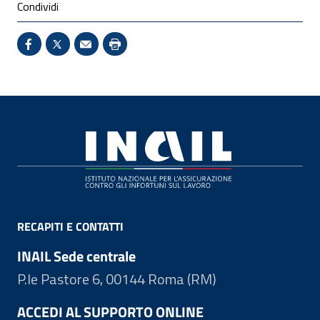
Condividi
Condividi su Facebook - Sito esterno - Apertura in 
X - Sito esterno - Apertura in nuova finestra
Invio Mail: apre il programma di posta el
Stampa pagina: scelta meno ecologic
Footer
RECAPITI E CONTATTI
INAIL Sede centrale
P.le Pastore 6, 00144 Roma (RM)
ACCEDI AL SUPPORTO ONLINE