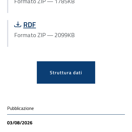
Formato ZIP — 1785KB
Scarica file Formato ZIP — 2099KB:
RDF
Formato ZIP — 2099KB
Apri
Struttura dati
Condivisione social
Pubblicazione
03/08/2026