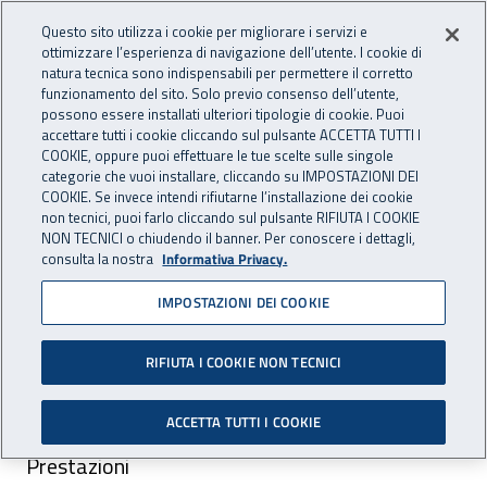
Vai al menu principale
Vai al contenuto principale
Questo sito utilizza i cookie per migliorare i servizi e
Apri cerca
Apr
OPENDATA
INAIL - Istituto Nazionale per 
ottimizzare l’esperienza di navigazione dell’utente. I cookie di
natura tecnica sono indispensabili per permettere il corretto
funzionamento del sito. Solo previo consenso dell’utente,
Navigazione principale
possono essere installati ulteriori tipologie di cookie. Puoi
Navigazione - Ti trovi in:
accettare tutti i cookie cliccando sul pulsante ACCETTA TUTTI I
Home
Dataset
Infortuni sul lavoro
Dati con cadenza mensile
COOKIE, oppure puoi effettuare le tue scelte sulle singole
Toscana
categorie che vuoi installare, cliccando su IMPOSTAZIONI DEI
COOKIE. Se invece intendi rifiutarne l’installazione dei cookie
Dati con cadenza mensile
non tecnici, puoi farlo cliccando sul pulsante RIFIUTA I COOKIE
NON TECNICI o chiudendo il banner. Per conoscere i dettagli,
infortuni Toscana
consulta la nostra
Informativa Privacy.
IMPOSTAZIONI DEI COOKIE
RIFIUTA I COOKIE NON TECNICI
ACCETTA TUTTI I COOKIE
Area pubblicazione:
Prestazioni