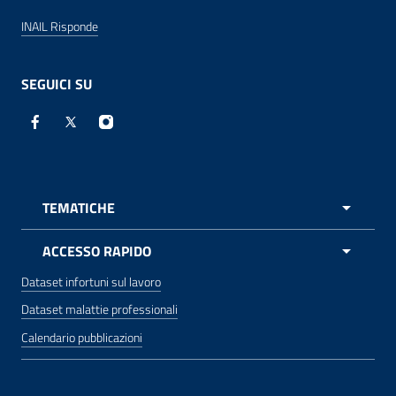
INAIL Risponde
SEGUICI SU
Facebook - Sito esterno - apre una nuova finestra
X - Sito esterno - apre una nuova finestra
Instagram - Sito esterno - apre una nuova 
TEMATICHE
APRI 
ACCESSO RAPIDO
Dataset infortuni sul lavoro
Dataset malattie professionali
Calendario pubblicazioni