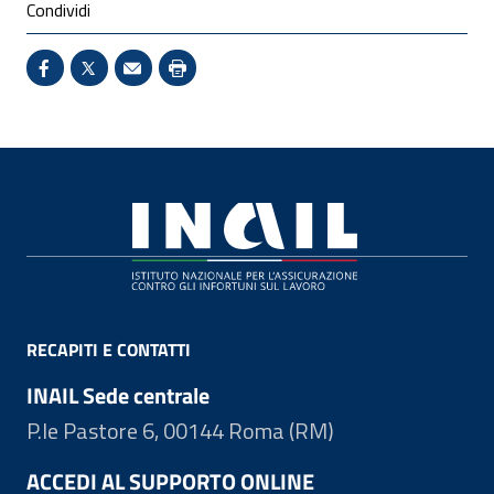
Condividi
Condividi su Facebook - Sito esterno - Apertura in 
X - Sito esterno - Apertura in nuova finestra
Invio Mail: apre il programma di posta el
Stampa pagina: scelta meno ecologic
Footer
RECAPITI E CONTATTI
INAIL Sede centrale
P.le Pastore 6, 00144 Roma (RM)
ACCEDI AL SUPPORTO ONLINE