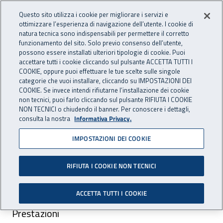
Vai al menu principale
Vai al contenuto principale
Questo sito utilizza i cookie per migliorare i servizi e
Apri cerca
Apr
OPENDATA
INAIL - Istituto Nazionale per 
ottimizzare l’esperienza di navigazione dell’utente. I cookie di
natura tecnica sono indispensabili per permettere il corretto
funzionamento del sito. Solo previo consenso dell’utente,
Navigazione principale
possono essere installati ulteriori tipologie di cookie. Puoi
Navigazione - Ti trovi in:
accettare tutti i cookie cliccando sul pulsante ACCETTA TUTTI I
Home
Dataset
Infortuni sul lavoro
Dati con cadenza mensile
COOKIE, oppure puoi effettuare le tue scelte sulle singole
Lazio
categorie che vuoi installare, cliccando su IMPOSTAZIONI DEI
COOKIE. Se invece intendi rifiutarne l’installazione dei cookie
Dati con cadenza mensile
non tecnici, puoi farlo cliccando sul pulsante RIFIUTA I COOKIE
NON TECNICI o chiudendo il banner. Per conoscere i dettagli,
infortuni Lazio
consulta la nostra
Informativa Privacy.
IMPOSTAZIONI DEI COOKIE
RIFIUTA I COOKIE NON TECNICI
ACCETTA TUTTI I COOKIE
Area pubblicazione:
Prestazioni