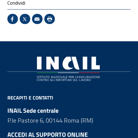
Condividi
Condividi su Facebook - Sito esterno - Apertura in 
X - Sito esterno - Apertura in nuova finestra
Invio Mail: apre il programma di posta el
Stampa pagina: scelta meno ecologic
Footer
RECAPITI E CONTATTI
INAIL Sede centrale
P.le Pastore 6, 00144 Roma (RM)
ACCEDI AL SUPPORTO ONLINE