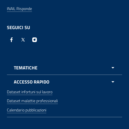
INAIL Risponde
SEGUICI SU
Facebook - Sito esterno - apre una nuova finestra
X - Sito esterno - apre una nuova finestra
Instagram - Sito esterno - apre una nuova 
TEMATICHE
APRI 
ACCESSO RAPIDO
Dataset infortuni sul lavoro
Dataset malattie professionali
Calendario pubblicazioni