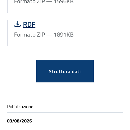
Formato ZIP — 1596KB
Scarica file Formato ZIP — 1891KB:
RDF
Formato ZIP — 1891KB
Apri
Struttura dati
Condivisione social
Pubblicazione
03/08/2026